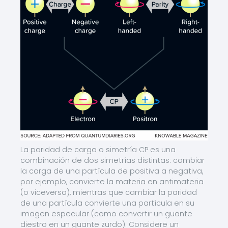
La paridad de carga o simetría CP es una
combinación de dos simetrías distintas: cambiar
la carga de una partícula de positiva a negativa,
por ejemplo, convierte la materia en antimateria
(o viceversa), mientras que cambiar la paridad
de una partícula convierte una partícula en su
imagen especular (como convertir un guante
diestro en un guante zurdo). Considere un