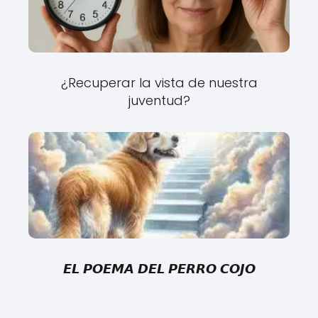
¿Recuperar la vista de nuestra
juventud?
𝙀𝙇 𝙋𝙊𝙀𝙈𝘼 𝘿𝙀𝙇 𝙋𝙀𝙍𝙍𝙊 𝘾𝙊𝙅𝙊