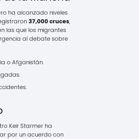
ero ha alcanzado niveles
egistraron
37,000 cruces
,
en las que los migrantes
urgencia al debate sobre
ia o Afganistán.
rgadas.
ccidentes.
o
tro Keir Starmer ha
gar por un acuerdo con