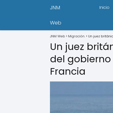
JNM
Inicio
Web
JNM Web
Migración.
Un juez britán
Un juez brit
del gobierno
Francia