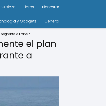
turaleza
Libros
Bienestar
cnología y Gadgets
General
 migrante a Francia
ente el plan
rante a