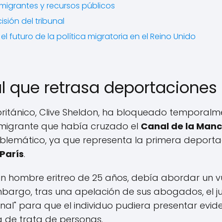
migrantes y recursos públicos
sión del tribunal
l futuro de la política migratoria en el Reino Unido
ial que retrasa deportaciones
l británico, Clive Sheldon, ha bloqueado temporalm
 migrante que había cruzado el
Canal de la Man
mblemático, ya que representa la primera deport
París
.
 un hombre eritreo de 25 años, debía abordar un v
bargo, tras una apelación de sus abogados, el j
onal" para que el individuo pudiera presentar evi
a de trata de personas.