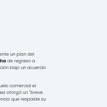
ente un plan del
cha
de regreso a
ación bajo un acuerdo
uelo comercial el
uez otorgó un "breve
dencia que respalde su