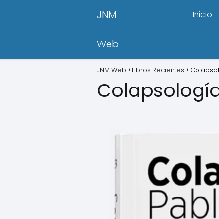
JNM
Inicio
Web
JNM Web
Libros Recientes
Colapsol
Colapsología