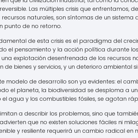
nen que la civilización industrial, tal como la con
eversible. Las múltiples crisis que enfrentamos, 
 recursos naturales, son síntomas de un sistema
 un punto de no retorno.
ndamental de esta crisis es el paradigma del cre
o el pensamiento y la acción política durante los 
una explotación desenfrenada de los recursos na
e bienes y servicios, y un deterioro ambiental s
e modelo de desarrollo son ya evidentes: el camb
o el planeta, la biodiversidad se desploma a un 
 el agua y los combustibles fósiles, se agotan rá
limitan a describir los problemas, sino que tambié
advierten que no existen soluciones fáciles ni mila
nible y resiliente requerirá un cambio radical en