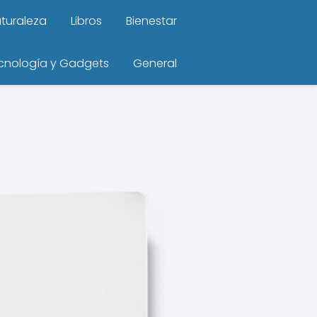
turaleza
Libros
Bienestar
cnología y Gadgets
General