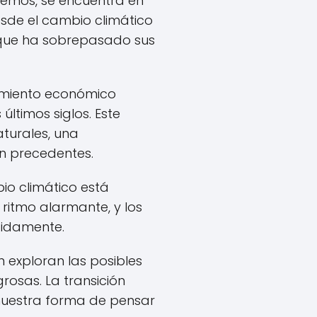
ocemos, se encuentra en
desde el cambio climático
 que ha sobrepasado sus
cimiento económico
últimos siglos. Este
turales, una
in precedentes.
io climático está
ritmo alarmante, y los
pidamente.
n exploran las posibles
grosas. La transición
 nuestra forma de pensar