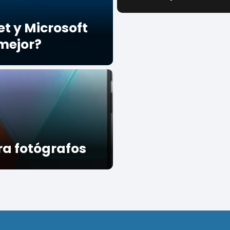
t y Microsoft
mejor?
a fotógrafos