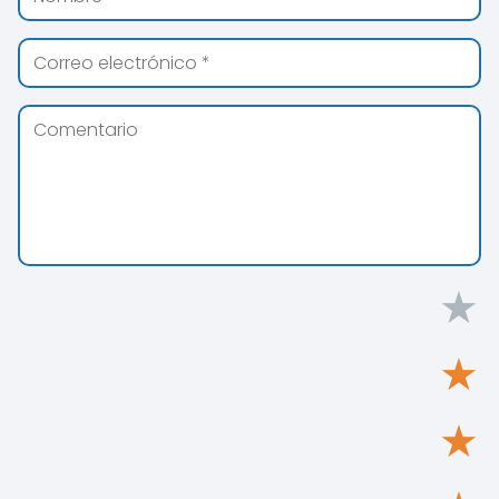
★
★
★