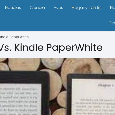
Noticias
Ciencia
Aves
Hogar y Jardín
Na
Te
Kindle PaperWhite
Vs. Kindle PaperWhite