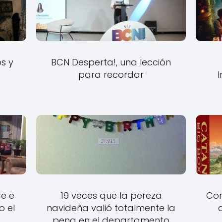
s y
BCN Desperta!, una lección
para recordar
re e
19 veces que la pereza
Con
o el
navideña valió totalmente la
pena en el departamento