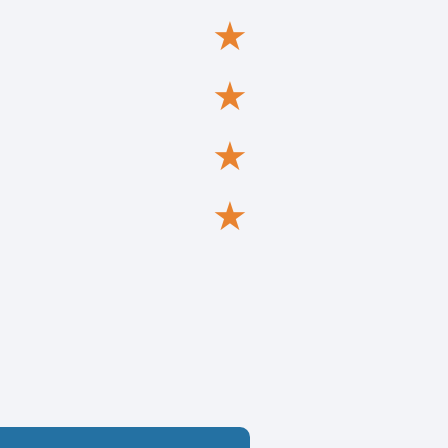
★
★
★
★